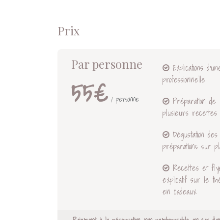
Prix
Par personne
Explications d'un
professionnelle
55€
/ personne
Préparation de
plusieurs recettes
Dégustation des
préparations sur p
Recettes et fly
explicatif sur le t
en cadeaux