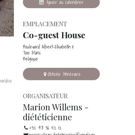
Ajouer au calendrier
EMPLACEMENT
Co-guest House
Boulevard Albert-Elisabeth 11
7000 Mons
Belgique
Obtenir l'itinéraire
mandise
ORGANISATEUR
Marion Willems -
diététicienne
+32 471 36 52 12
marionwillems.dieteticienne@gmail.com