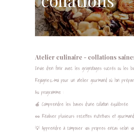
Atelier culinaire - collations sai
Envie d’en finir avec les grignotages sucrés ou les ba
Rejoignez-moi pour un atelier gourmand où l’on prépar
Au programme :
🍎 Comprendre les bases d’une collation équilibrée
🥜 Réaliser plusieurs recettes nutritives et gourman
💡 Apprendre à composer vos propres encas selon vo