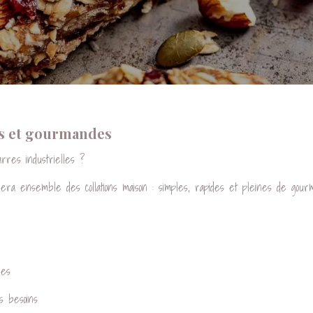
nes et gourmandes
rres industrielles ?
era ensemble des collations maison : simples, rapides et pleines de gour
des
s besoins