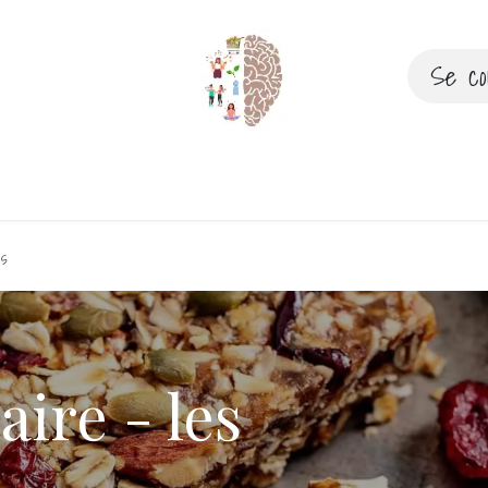
Se co
ez-vous
Evènements
Recettes & articles
ns
aire - les